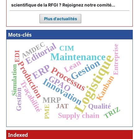
scientifique de la RFGI ? Rejoignez notre comité...
Plus d'actualités
Mots-clés
AMDEC
Editorial
Entreprise
CIM
EDI
Maintenance
Logistique
Gestion
Lean
Production
ERP
Simulation
Processus
GPAO
Kanban
Innovation
Traçabilité
Gestion
MRP
JAT
Qualité
PME
TRIZ
Supply chain
Indexed