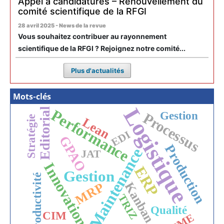
Appel à candidatures – Renouvellement du
comité scientifique de la RFGI
28 avril 2025 - News de la revue
Vous souhaitez contribuer au rayonnement
scientifique de la RFGI ? Rejoignez notre comité...
Plus d'actualités
Mots-clés
Logistique
Editorial
Performance
Gestion
Processus
Stratégie
Lean
EDI
GPAO
Production
Maintenance
JAT
Innovation
ERP
Gestion
Productivité
MRP
Kanban
TRIZ
Qualité
CIM
PME