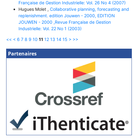
Française de Gestion Industrielle: Vol. 26 No 4 (2007)
Hugues Molet ,
Collaborative planning, forecasting and
replenishment. edition Jouwen - 2000, EDITION
JOUWEN - 2000 ,Revue Française de Gestion
Industrielle: Vol. 22 No 1 (2003)
<<
<
6
7
8
9
10
11
12
13
14
15
>
>>
Partenaires