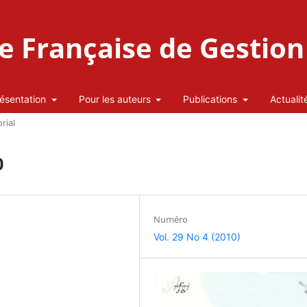
 Française de Gestion 
ésentation
Pour les auteurs
Publications
Actualit
rial
0
Numéro
Vol. 29 No 4 (2010)