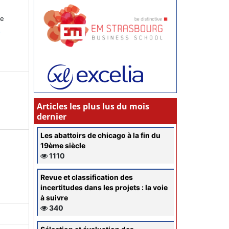
ce
s
Articles les plus lus du mois
dernier
Les abattoirs de chicago à la fin du
19ème siècle
1110
Revue et classification des
incertitudes dans les projets : la voie
à suivre
340