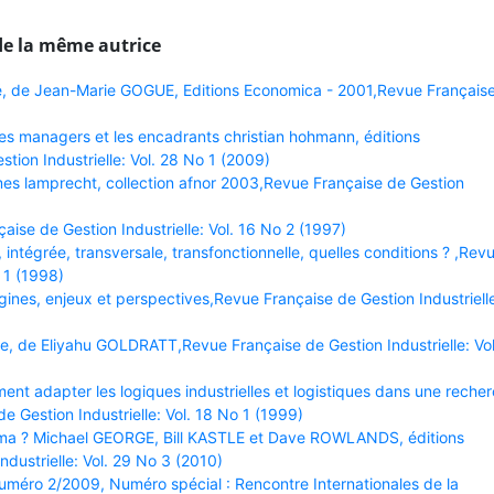
de la même autrice
é, de Jean-Marie GOGUE, Editions Economica - 2001,Revue Français
es managers et les encadrants christian hohmann, éditions
tion Industrielle: Vol. 28 No 1 (2009)
mes lamprecht, collection afnor 2003,Revue Française de Gestion
se de Gestion Industrielle: Vol. 16 No 2 (1997)
, intégrée, transversale, transfonctionnelle, quelles conditions ? ,Rev
o 1 (1998)
igines, enjeux et perspectives,Revue Française de Gestion Industriell
se, de Eliyahu GOLDRATT,Revue Française de Gestion Industrielle: Vol
nt adapter les logiques industrielles et logistiques dans une reche
e Gestion Industrielle: Vol. 18 No 1 (1999)
igma ? Michael GEORGE, Bill KASTLE et Dave ROWLANDS, éditions
dustrielle: Vol. 29 No 3 (2010)
méro 2/2009, Numéro spécial : Rencontre Internationales de la