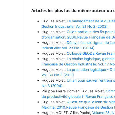
Articles les plus lus du même auteur ou 
Hugues Molet,
Le management de la qualit
Gestion Industrielle: Vol. 21 No 2 (2002)
Hugues Molet,
Guide pratique des 5s pour l
d'organisation, 2006,Revue Française de Ges
Hugues Molet,
Démystifier six sigma, de ja
Industrielle: Vol. 23 No 1 (2004)
Hugues Molet,
Colloque GEODE,Revue Françai
Hugues Molet,
La chaîne logistique, globale
Française de Gestion Industrielle: Vol. 17 N
Hugues Molet,
La prestation logistique - Or
Vol. 30 No 3 (2011)
Hugues Molet,
Un an pour sauver l'entrepri
No 3 (2004)
Philippe Pierre Dornier, Hugues Molet,
Comme
de productivité globale ? ,Revue Française d
Hugues Molet,
Qu’est-ce que le lean six s
Maxima, 2010,Revue Française de Gestion In
Hugues MOLET, Gilles Paché,
Volume 28, Nu