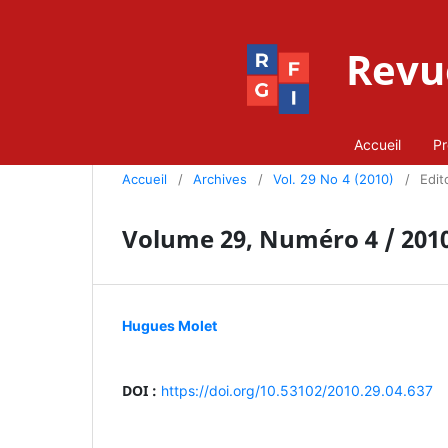
Revue
Accueil
Pr
Accueil
/
Archives
/
Vol. 29 No 4 (2010)
/
Edito
Volume 29, Numéro 4 / 201
Hugues Molet
DOI :
https://doi.org/10.53102/2010.29.04.637