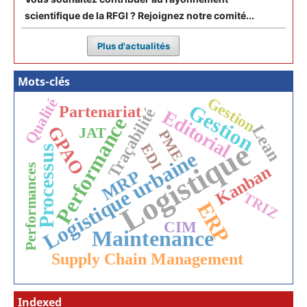
scientifique de la RFGI ? Rejoignez notre comité...
Plus d'actualités
Mots-clés
Gestion
Qualité
Gestion
Partenariat
Traçabilité
Editorial
Performance
Lean
GPAO
JAT
PME
Logistique
EDI
Processus
Logistique urbaine
Performances
Kanban
MRP
TRIZ
ERP
CIM
Maintenance
Supply Chain Management
Indexed