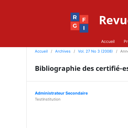
Revue
Accueil
Pr
Accueil
/
Archives
/
Vol. 27 No 3 (2008)
/
Ann
Bibliographie des certifié-e
Administrateur Secondaire
TestInstitution