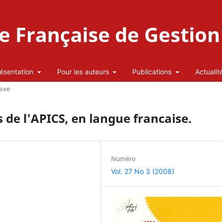
 Française de Gestion 
ésentation
Pour les auteurs
Publications
Actualit
exe
s de l'APICS, en langue francaise.
Numéro
Vol. 27 No 3 (2008)