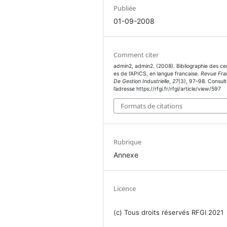
Publiée
01-09-2008
Comment citer
admin2, admin2. (2008). Bibliographie des cer
es de l’APICS, en langue francaise.
Revue Fra
De Gestion Industrielle
,
27
(3), 97–98. Consult
l’adresse https://rfgi.fr/rfgi/article/view/597
Formats de citations
Rubrique
Annexe
Licence
(c) Tous droits réservés RFGI 2021