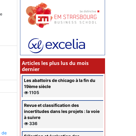
ce
s
Articles les plus lus du mois
dernier
Les abattoirs de chicago à la fin du
19ème siècle
1105
Revue et classification des
incertitudes dans les projets : la voie
à suivre
336
e de