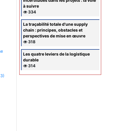
incertitudes dans les projets : la voie
à suivre
334
La traçabilité totale d'une supply
chain : principes, obstacles et
perspectives de mise en œuvre
318
se
Les quatre leviers de la logistique
durable
314
03)