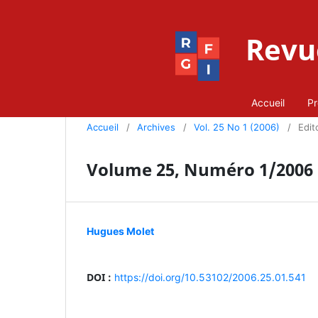
Revue
Accueil
Pr
Accueil
/
Archives
/
Vol. 25 No 1 (2006)
/
Edito
Volume 25, Numéro 1/2006
Hugues Molet
DOI :
https://doi.org/10.53102/2006.25.01.541