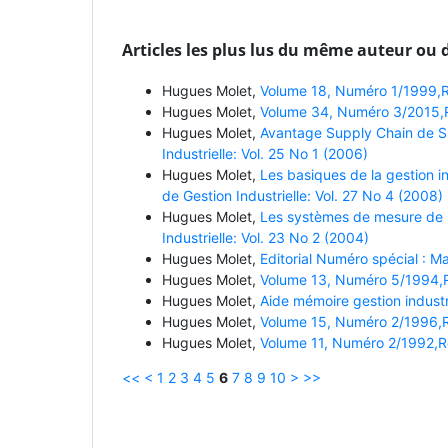
Articles les plus lus du même auteur ou 
Hugues Molet,
Volume 18, Numéro 1/1999,Re
Hugues Molet,
Volume 34, Numéro 3/2015,Re
Hugues Molet,
Avantage Supply Chain de S
Industrielle: Vol. 25 No 1 (2006)
Hugues Molet,
Les basiques de la gestion in
de Gestion Industrielle: Vol. 27 No 4 (2008)
Hugues Molet,
Les systèmes de mesure de l
Industrielle: Vol. 23 No 2 (2004)
Hugues Molet,
Editorial Numéro spécial : M
Hugues Molet,
Volume 13, Numéro 5/1994,Re
Hugues Molet,
Aide mémoire gestion industr
Hugues Molet,
Volume 15, Numéro 2/1996,Re
Hugues Molet,
Volume 11, Numéro 2/1992,Rev
<<
<
1
2
3
4
5
6
7
8
9
10
>
>>