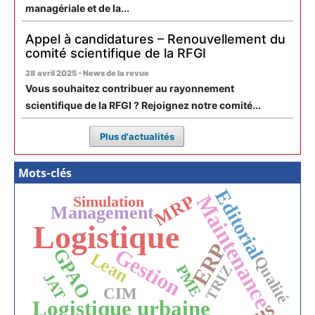
managériale et de la...
Appel à candidatures – Renouvellement du
comité scientifique de la RFGI
28 avril 2025 - News de la revue
Vous souhaitez contribuer au rayonnement
scientifique de la RFGI ? Rejoignez notre comité...
Plus d'actualités
Mots-clés
Editorial
MRP
Maintenance
Simulation
Management
Logistique
ERP
Gestion
GPAO
Lean
Qualité
PME
TRIZ
JAT
CIM
Logistique urbaine