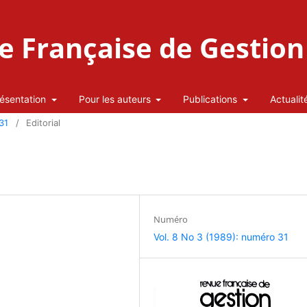
 Française de Gestion 
ésentation
Pour les auteurs
Publications
Actualit
31
/
Editorial
Numéro
Vol. 8 No 3 (1989): numéro 31