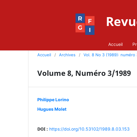
Revue
Accueil
Pr
Accueil
/
Archives
/
Vol. 8 No 3 (1989): numéro 
Volume 8, Numéro 3/1989
Philippe Lorino
Hugues Molet
DOI :
https://doi.org/10.53102/1989.8.03.153