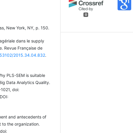
0
ess, New York, NY, p. 150.
agériale dans le supply
e. Revue Française de
0.53102/2015.34.04.832
.
Why PLS-SEM is suitable
Big Data Analytics Quality.
1021, doi:
 DOI:
ement and antecedents of
to the organization.
doi: