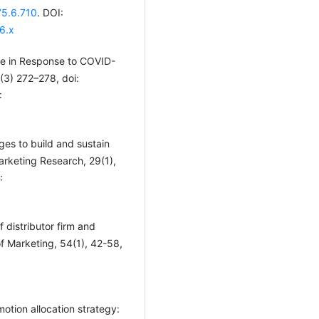
75.6.710
. DOI:
6.x
nge in Response to COVID-
(3) 272–278, doi:
:
ges to build and sustain
arketing Research, 29(1),
:
f distributor firm and
f Marketing, 54(1), 42-58,
otion allocation strategy: