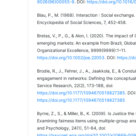
9026(96)00055-9
. DOI:
https://doi.org/10.101
Blau, P., M. (1968). Interaction : Social exchange.
Encyclopedia of Social Sciences, 7, 452-458.
Bretas, V., P., G., & Alon, I. (2020). The impact o
emerging markets: An example from Brazil, Globa
Organizational Excellence, 9999(9999):1–11.
https://doi.org/10.1002/joe.22053
. DOI:
https://d
Brodie, R., J., Fehrer, J., A., Jaakkola, E., & Condu
engagement in networks: Defining the conceptual
Service Research, 22(2), 173-188, doi:
https://doi.org/10.1177/1094670519827385
. DOI
https://doi.org/10.1177/1094670519827385
Byrne, Z., S., & Miller, B., K. (2009). Is Justice t
Examining fairness items using multiple-group ana
and Psychology, 24(1), 51-64, doi:
https://psycnet.apa.org/doi/10.1007/s10869-00