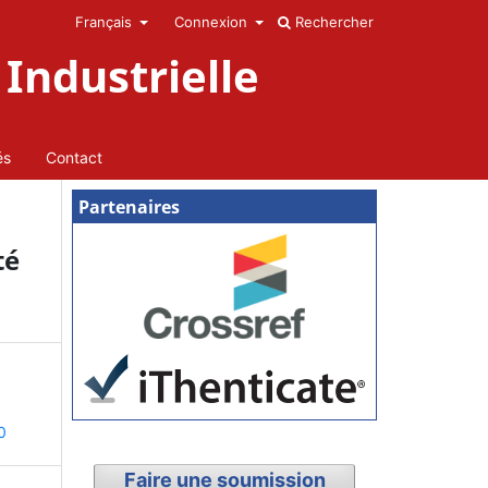
Français
Connexion
Rechercher
Industrielle
és
Contact
Partenaires
té
0
Faire une soumission