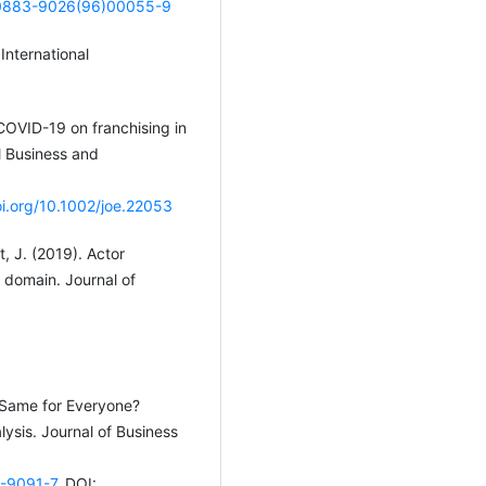
6/0883-9026(96)00055-9
 International
f COVID-19 on franchising in
l Business and
oi.org/10.1002/joe.22053
it, J. (2019). Actor
 domain. Journal of
:
he Same for Everyone?
lysis. Journal of Business
9-9091-7
. DOI: