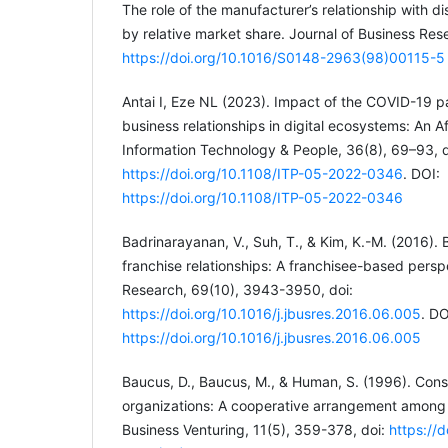
The role of the manufacturer’s relationship with d
by relative market share. Journal of Business Res
https://doi.org/10.1016/S0148-2963(98)00115-5
Antai I, Eze NL (2023). Impact of the COVID-19 
business relationships in digital ecosystems: An A
Information Technology & People, 36(8), 69–93, d
https://doi.org/10.1108/ITP-05-2022-0346
. DOI:
https://doi.org/10.1108/ITP-05-2022-0346
Badrinarayanan, V., Suh, T., & Kim, K.-M. (2016).
franchise relationships: A franchisee-based persp
Research, 69(10), 3943-3950, doi:
https://doi.org/10.1016/j.jbusres.2016.06.005
. DO
https://doi.org/10.1016/j.jbusres.2016.06.005
Baucus, D., Baucus, M., & Human, S. (1996). Cons
organizations: A cooperative arrangement among 
Business Venturing, 11(5), 359-378, doi:
https://