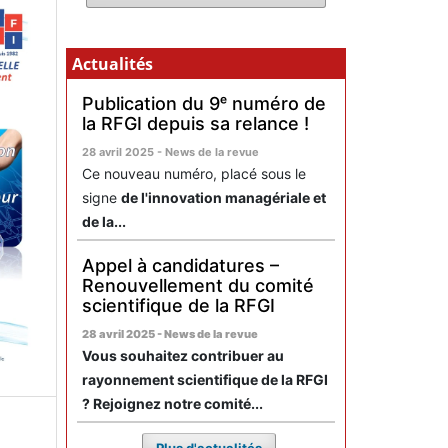
Actualités
Publication du 9ᵉ numéro de
la RFGI depuis sa relance !
28 avril 2025 - News de la revue
Ce nouveau numéro, placé sous le
signe
de l'innovation managériale et
de la...
Appel à candidatures –
Renouvellement du comité
scientifique de la RFGI
28 avril 2025 - News de la revue
Vous souhaitez contribuer au
rayonnement scientifique de la RFGI
? Rejoignez notre comité...
Plus d'actualités