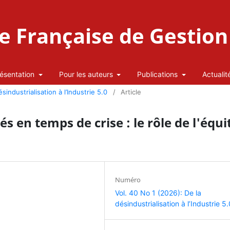
 Française de Gestion 
ésentation
Pour les auteurs
Publications
Actualit
sindustrialisation à l’Industrie 5.0
/
Article
 en temps de crise : le rôle de l'équi
Numéro
Vol. 40 No 1 (2026): De la
désindustrialisation à l’Industrie 5.