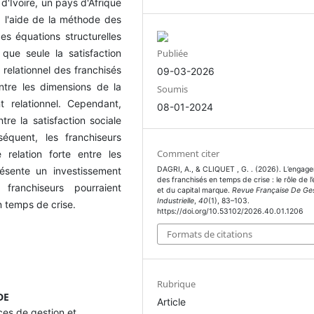
 d'Ivoire, un pays d'Afrique
 l'aide de la méthode des
es équations structurelles
Publiée
que seule la satisfaction
 relationnel des franchisés
09-03-2026
ntre les dimensions de la
Soumis
t relationnel. Cependant,
08-01-2024
tre la satisfaction sociale
équent, les franchiseurs
Comment citer
relation forte entre les
DAGRI, A., & CLIQUET , G. . (2026). L’engag
ésente un investissement
des franchisés en temps de crise : le rôle de l’
franchiseurs pourraient
et du capital marque.
Revue Française De Ges
Industrielle
,
40
(1), 83–103.
n temps de crise.
https://doi.org/10.53102/2026.40.01.1206
Formats de citations
Rubrique
DE
Article
es de gestion et