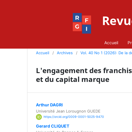
Revue
Accueil
Pr
Accueil
/
Archives
/
Vol. 40 No 1 (2026): De la dé
L'engagement des franchisés
et du capital marque
Arthur DAGRI
Université Jean Lorougnon GUEDE
https://orcid.org/0009-0001-5025-9470
Gerard CLIQUET