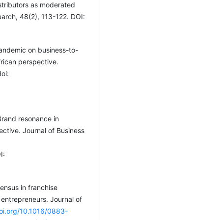
istributors as moderated
earch, 48(2), 113-122. DOI:
pandemic on business-to-
frican perspective.
oi:
 Brand resonance in
ective. Journal of Business
I:
ensus in franchise
entrepreneurs. Journal of
doi.org/10.1016/0883-