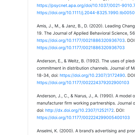
https://psycnet.apa.org/doi/10.1037/0021-9010.
https://doi.org/10.1111/j.2044-8325.1990.tb0050
Amis, J., M., & Janz, B., D. (2020). Leading Cha
19. The Journal of Applied Behavioral Science, 56
https://doi.org/10.1177/0021886320936703
. DOI
https://doi.org/10.1177/0021886320936703
Anderson, E., & Weitz, B. (1992). The uses of pled
commitment in distribution channels. Journal of M
18-34, doi:
https://doi.org/10.2307/3172490
. DOI
https://doi.org/10.1177/002224379202900103
Anderson, J., C., & Narus, J., A. (1990). A model o
manufacturer firm working partnerships. Journal o
doi:
http://dx.doi.org/10.2307/1252172
. DOI:
https://doi.org/10.1177/002224299005400103
Anselmi, K. (2000). A brand’s advertising and prom