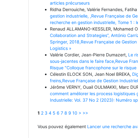
articles précurseurs
Ridha Derrouiche, Valérie Fernandes, Fatiha
gestion industrielle, ,Revue Française de Ge
recherche en gestion industrielle, Tome 1 : l
Renaud ALLAMANO-KESSLER, Mohamed 
Collaboration and Strategies”, António Carri
Springer, 2018,Revue Française de Gestion 
Logistics »
Valérie Cordier, Jean-Pierre Dumazert,
Le ri
sous-jacentes dans le faire face,Revue Fran
Risque "Colloque francophone sur le risque
Célestin ELOCK SON, Jean Noel BREKA,
Dig
freins,Revue Française de Gestion Industrie
Jérôme VERNY, Ouail OULMAKKI, Marc DU
comment améliorer les process logistiques 
Industrielle: Vol. 37 No 2 (2023): Numéro s
1
2
3
4
5
6
7
8
9
10
>
>>
Vous pouvez également
Lancer une recherche ava