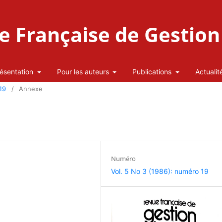
 Française de Gestion 
ésentation
Pour les auteurs
Publications
Actualit
19
/
Annexe
Numéro
Vol. 5 No 3 (1986): numéro 19