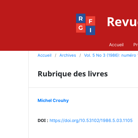
Revue
Accueil
Pr
Accueil
/
Archives
/
Vol. 5 No 3 (1986): numéro 
Rubrique des livres
Michel Crouhy
DOI :
https://doi.org/10.53102/1986.5.03.1105