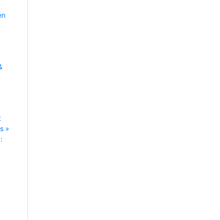
en
&
t
s »
: