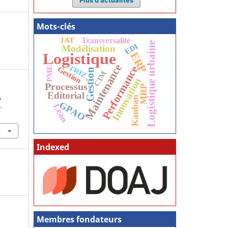
Mots-clés
Transversalité
JAT
Logistique urbaine
EDI
Modélisation
Logistique
ERP
Maintenance
TRIZ
Performance
Gestion
PME
Gestion
CIM
Innovation
Processus
MRP
Editorial
Kanban
e
GPAO
Lean
.
Indexed
Membres fondateurs