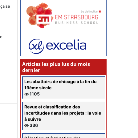
nçaise
ce
s
Articles les plus lus du mois
dernier
Les abattoirs de chicago à la fin du
19ème siècle
1105
Revue et classification des
incertitudes dans les projets : la voie
à suivre
336