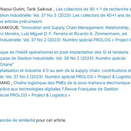
 Naoui-Outini, Tarik Saikouk ,
Les collectors de 40 + 1 de recherche 
stion Industrielle: Vol. 37 No 3 (2023): Les collectors de 40+1 ans de
es articles précurseurs
OUIAKOUB,
“Innovation and Supply Chain Management: Relationship,
zo Moreira, Luís Miguel D. F. Ferreira et Ricardo A. Zimmermann, ed.
Industrielle: Vol. 37 No 2 (2023): Numéro spécial PROLOG « Project 
sque de l’inédit opérationnel en post-implantation des SI et tensions
çaise de Gestion Industrielle: Vol. 38 No 2 (2024): Numéro spécial
 Oriane"
italisation et industrie 4.0 au sein de la supply chain: contributions e
lle: Vol. 37 No 2 (2023): Numéro spécial PROLOG « Project & Logistic
RAND ,
Chaîne logistique des PMEs de la sous-traitance électronique 
grâce aux technologies digitales ?,Revue Française de Gestion
pécial PROLOG « Project & Logistics »
ncée de similarité
pour cet article.