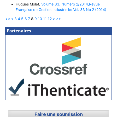
Hugues Molet,
Volume 33, Numéro 2/2014,Revue
Française de Gestion Industrielle: Vol. 33 No 2 (2014)
<<
<
3
4
5
6
7
8
9
10
11
12
>
>>
Partenaires
Faire une soumission