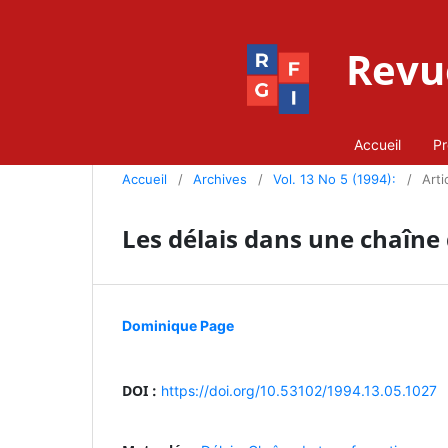
Revue
Accueil
Pr
Accueil
/
Archives
/
Vol. 13 No 5 (1994):
/
Arti
Les délais dans une chaîne
Dominique Page
DOI :
https://doi.org/10.53102/1994.13.05.1027