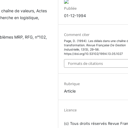
Publiée
e chaîne de valeurs, Actes
01-12-1994
cherche en logistique,
Comment citer
blèmes MRP, RFG, n°102,
Page, D. (1994). Les délais dans une chaîne 
transformation.
Revue Française De Gestion
Industrielle
,
13
(5), 29–56.
https://doi.org/10.53102/1994.13.05.1027
Formats de citations
Rubrique
Article
Licence
(c) Tous droits réservés Revue Fra