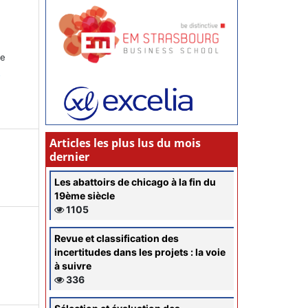
ce
s
Articles les plus lus du mois
dernier
Les abattoirs de chicago à la fin du
19ème siècle
1105
Revue et classification des
incertitudes dans les projets : la voie
à suivre
336