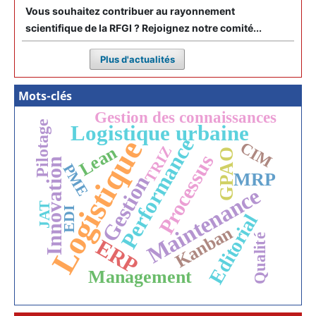
Vous souhaitez contribuer au rayonnement
scientifique de la RFGI ? Rejoignez notre comité...
Plus d'actualités
Mots-clés
Gestion des connaissances
Pilotage
Logistique urbaine
Performance
Logistique
CIM
Lean
TRIZ
GPAO
Processus
Innovation
PME
MRP
Gestion
Maintenance
JAT
EDI
Editorial
Kanban
Qualité
ERP
Management