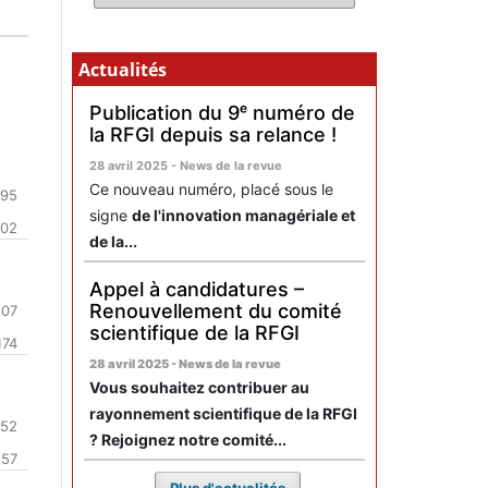
Actualités
Publication du 9ᵉ numéro de
la RFGI depuis sa relance !
28 avril 2025 - News de la revue
Ce nouveau numéro, placé sous le
-95
signe
de l'innovation managériale et
102
de la...
Appel à candidatures –
Renouvellement du comité
107
scientifique de la RFGI
174
28 avril 2025 - News de la revue
Vous souhaitez contribuer au
rayonnement scientifique de la RFGI
-52
? Rejoignez notre comité...
157
Plus d'actualités