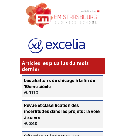
Articles les plus lus du mois
dernier
Les abattoirs de chicago à la fin du
19ème siècle
1110
Revue et classification des
incertitudes dans les projets : la voie
à suivre
340