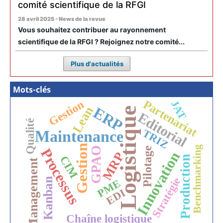
comité scientifique de la RFGI
28 avril 2025 - News de la revue
Vous souhaitez contribuer au rayonnement
scientifique de la RFGI ? Rejoignez notre comité...
Plus d'actualités
Mots-clés
Partenariat
Gestion
JAT
Lean
ERP
Logistique
Editorial
Qualité
TRIZ
Maintenance
Gestion
Benchmarking
GPAO
Pilotage
Processus
Innovation
MRP
CIM
Production
Management
Stratégie
Kanban
PME
EDI
Chaîne logistique