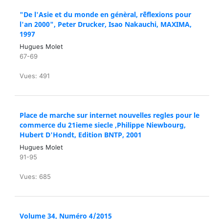
"De l'Asie et du monde en génèral, r¨¨¨¨¨¨¨¨¨¨¨¨¨éflexions pour
l'an 2000", Peter Drucker, Isao Nakauchi, MAXIMA,
1997
Hugues Molet
67-69
Vues: 491
Place de marche sur internet nouvelles regles pour le
commerce du 21ieme siecle ,Philippe Niewbourg,
Hubert D'Hondt, Edition BNTP, 2001
Hugues Molet
91-95
Vues: 685
Volume 34, Numéro 4/2015