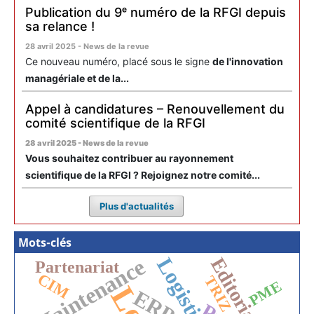
Publication du 9ᵉ numéro de la RFGI depuis
sa relance !
28 avril 2025 - News de la revue
Ce nouveau numéro, placé sous le signe
de l'innovation
managériale et de la...
Appel à candidatures – Renouvellement du
comité scientifique de la RFGI
28 avril 2025 - News de la revue
Vous souhaitez contribuer au rayonnement
scientifique de la RFGI ? Rejoignez notre comité...
Plus d'actualités
Mots-clés
Editorial
Maintenance
Partenariat
CIM
TRIZ
PME
ERP