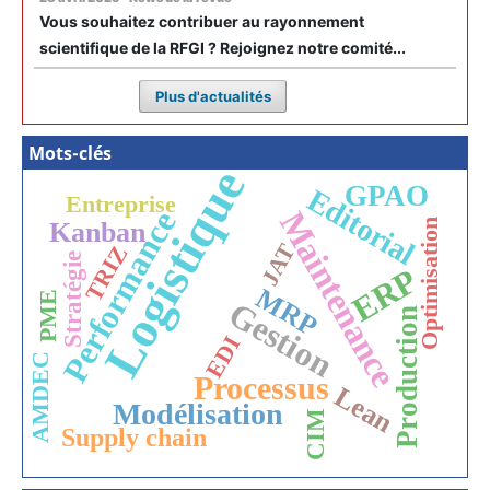
Vous souhaitez contribuer au rayonnement
scientifique de la RFGI ? Rejoignez notre comité...
Plus d'actualités
Mots-clés
Logistique
GPAO
Editorial
Entreprise
Performance
Maintenance
Optimisation
Kanban
JAT
TRIZ
Stratégie
ERP
MRP
PME
Gestion
Production
EDI
AMDEC
Processus
Lean
Modélisation
CIM
Supply chain