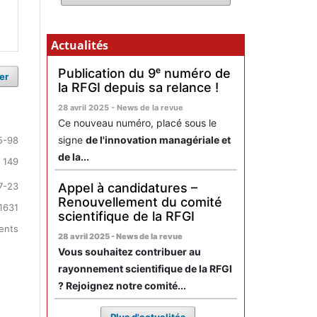
Actualités
Publication du 9ᵉ numéro de
er
la RFGI depuis sa relance !
28 avril 2025 - News de la revue
Ce nouveau numéro, placé sous le
signe
de l'innovation managériale et
5-98
de la...
 149
Appel à candidatures –
7-23
Renouvellement du comité
1631
scientifique de la RFGI
ments
28 avril 2025 - News de la revue
Vous souhaitez contribuer au
rayonnement scientifique de la RFGI
? Rejoignez notre comité...
Plus d'actualités