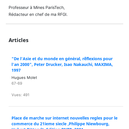
Professeur à Mines ParisTech,
Rédacteur en chef de ma RFGI.
Articles
"De l'Asie et du monde en génèral, r¨¨¨¨¨¨¨¨¨¨¨¨¨éflexions pour
l'an 2000", Peter Drucker, Isao Nakauchi, MAXIMA,
1997
Hugues Molet
67-69
Vues: 491
Place de marche sur internet nouvelles regles pour le
commerce du 21ieme siecle ,Philippe Niewbourg,