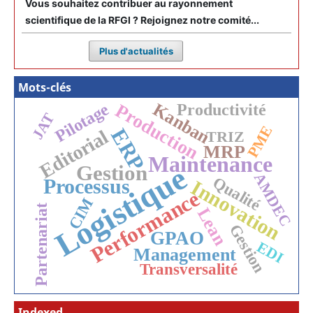
Vous souhaitez contribuer au rayonnement
scientifique de la RFGI ? Rejoignez notre comité...
Plus d'actualités
Mots-clés
Kanban
Pilotage
Production
Productivité
JAT
PME
ERP
Editorial
TRIZ
MRP
Maintenance
Logistique
Gestion
AMDEC
Qualité
Processus
Innovation
Performance
CIM
Partenariat
Lean
Gestion
GPAO
EDI
Management
Transversalité
Indexed