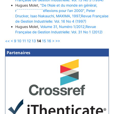
Hugues Molet,
"De l'Asie et du monde en génèral,
r¨¨¨¨¨¨¨¨¨¨¨¨¨éflexions pour l'an 2000", Peter
Drucker, Isao Nakauchi, MAXIMA, 1997,Revue Française
de Gestion Industrielle: Vol. 16 No 4 (1997)
Hugues Molet,
Volume 31, Numéro 1/2012,Revue
Française de Gestion Industrielle: Vol. 31 No 1 (2012)
<<
<
9
10
11
12
13
14
15
16
>
>>
Partenaires