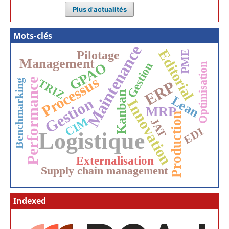
Plus d'actualités
Mots-clés
Maintenance
Editorial
Pilotage
PME
Management
Gestion
GPAO
Optimisation
Processus
Performance
TRIZ
ERP
Benchmarking
Kanban
Lean
Gestion
Innovation
MRP
Production
CIM
JAT
EDI
Logistique
Externalisation
Supply chain management
Indexed