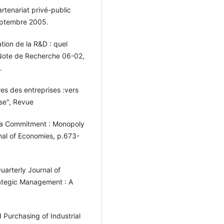
artenariat privé-public
septembre 2005.
ation de la R&D : quel
, Note de Recherche 06-02,
.
res des entreprises :vers
ise", Revue
as a Commitment : Monopoly
rnal of Economies, p.673-
Quarterly Journal of
rategic Management : A
 Purchasing of Industrial