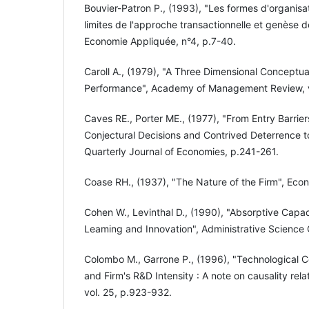
Bouvier-Patron P., (1993), "Les formes d'organisat
limites de l'approche transactionnelle et genèse de
Economie Appliquée, n°4, p.7-40.
Caroll A., (1979), "A Three Dimensional Conceptu
Performance", Academy of Management Review, vo
Caves RE., Porter ME., (1977), "From Entry Barriers
Conjectural Decisions and Contrived Deterrence 
Quarterly Journal of Economies, p.241-261.
Coase RH., (1937), "The Nature of the Firm", Ec
Cohen W., Levinthal D., (1990), "Absorptive Capa
Leaming and Innovation", Administrative Science 
Colombo M., Garrone P., (1996), "Technological 
and Firm's R&D Intensity : A note on causality rela
vol. 25, p.923-932.