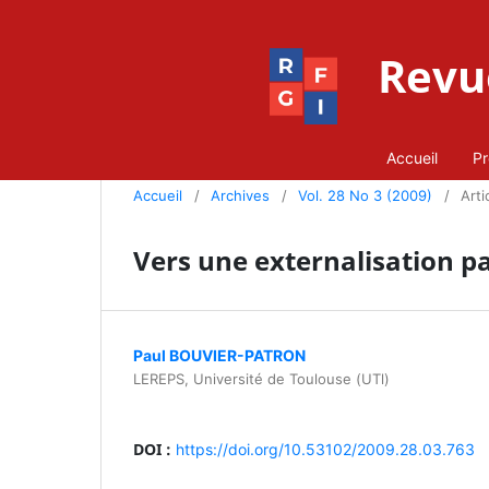
Revue
Accueil
Pr
Accueil
/
Archives
/
Vol. 28 No 3 (2009)
/
Arti
Vers une externalisation pa
Paul BOUVIER-PATRON
LEREPS, Université de Toulouse (UTl)
DOI :
https://doi.org/10.53102/2009.28.03.763