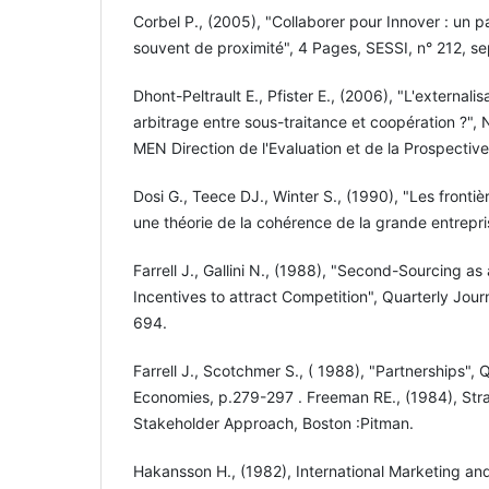
Corbel P., (2005), "Collaborer pour Innover : un p
souvent de proximité", 4 Pages, SESSI, n° 212, 
Dhont-Peltrault E., Pfister E., (2006), "L'externalis
arbitrage entre sous-traitance et coopération ?"
MEN Direction de l'Evaluation et de la Prospective
Dosi G., Teece DJ., Winter S., (1990), "Les frontiè
une théorie de la cohérence de la grande entrepr
Farrell J., Gallini N., (1988), "Second-Sourcing 
Incentives to attract Competition", Quarterly Jou
694.
Farrell J., Scotchmer S., ( 1988), "Partnerships", 
Economies, p.279-297 . Freeman RE., (1984), St
Stakeholder Approach, Boston :Pitman.
Hakansson H., (1982), International Marketing and