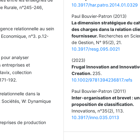
10.3917/har.patro.2014.01.0329
mie Rurale, n°245-246,
Paul Bouvier-Patron (2013)
La dimension stratégique du ca
igence relationnelle au sein
des charges dans la relation cli
fournisseur.
Recherches en Scie
ce Economique, n°3. p.12-
de Gestion,
N° 95
(2),
21.
10.3917/resg.095.0021
 pour analyser
(2023)
s entreprises et
Frugal Innovation and Innovativ
Ravix, collection
Creation.
235.
10.1002/9781394236817.refs
171-192.
Paul Bouvier-Patron (2011)
relationnelle dans la
Inter-organisation et brevet : u
 et Sociétés, W: Dynamique
proposition de classification.
Innovations,
n°35
(2),
113.
10.3917/inno.035.0113
treprises de production