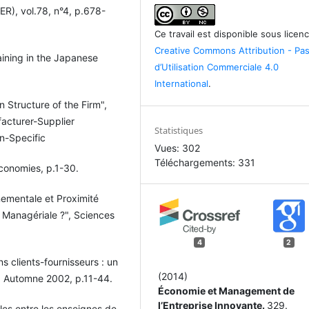
R), vol.78, n°4, p.678-
Ce travail est disponible sous licen
Creative Commons Attribution - Pa
aining in the Japanese
d’Utilisation Commerciale 4.0
International
.
n Structure of the Firm",
acturer-Supplier
Statistiques
n-Specific
Vues: 302
Téléchargements: 331
Economies, p.1-30.
nementale et Proximité
 Managériale ?", Sciences
4
2
ns clients-fournisseurs : un
(2014)
4, Automne 2002, p.11-44.
Économie et Management de
l’Entreprise Innovante.
329.
lles entre les enseignes de