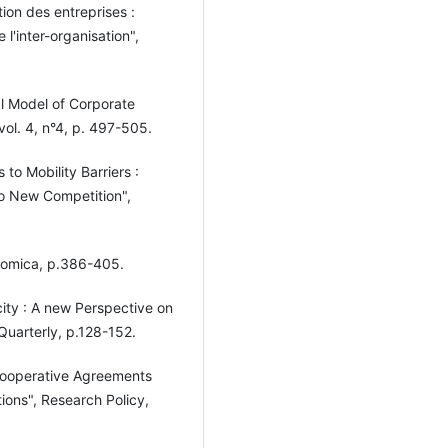
ion des entreprises :
 l'inter-organisation",
al Model of Corporate
l. 4, n°4, p. 497-505.
 to Mobility Barriers :
to New Competition",
onomica, p.386-405.
city : A new Perspective on
Quarterly, p.128-152.
Cooperative Agreements
tions", Research Policy,