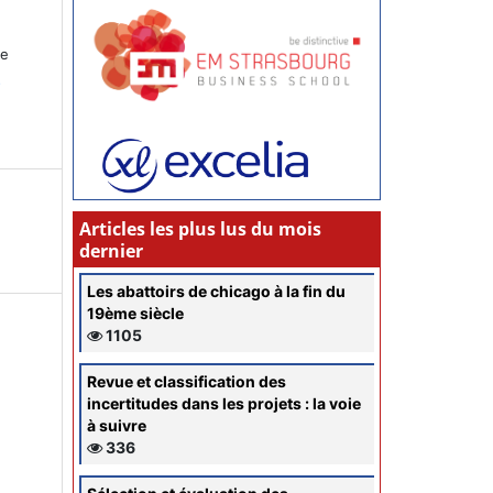
ce
s
Articles les plus lus du mois
dernier
Les abattoirs de chicago à la fin du
19ème siècle
1105
Revue et classification des
incertitudes dans les projets : la voie
à suivre
336