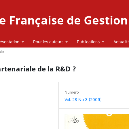
 Française de Gestion 
ésentation
Pour les auteurs
Publications
Actualit
cle
rtenariale de la R&D ?
Numéro
Vol. 28 No 3 (2009)