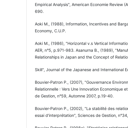
Empirical Analysis", American Economie Review (AE
690.
Aoki M., (1988), Information, Incentives and Barg
Economy, C.U.P.
Aoki M., (1986), "Horizontal v.s Vertical Informatio
AER, n°5, p.971-983. Asanurna B., (1989), "Manuf
Relationships in Japan and the Concept of Relatio
Skill'', Journal of the Japanese and International 
Bouvier-Patron P., (2007), "Gouvernance Environ
Relationnelle : Vers Une Innovation Economique et
de Gestion, n°59, Automne 2007, p.19-40.
Bouvier-Patron P., (2002), "La stabilité des relatio
essai d'interprétation", Sciences de Gestion, n°3
Bouvier-Patron P., (1998a), "Stratégies relationne