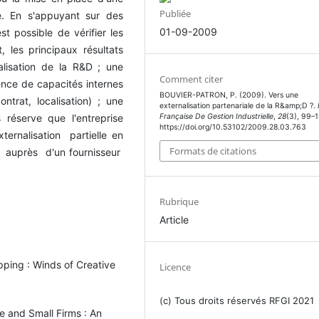
Publiée
e. En s'appuyant sur des
01-09-2009
t possible de vérifier les
 les principaux résultats
nalisation de la R&D ; une
Comment citer
tence de capacités internes
BOUVIER-PATRON, P. (2009). Vers une
trat, localisation) ; une
externalisation partenariale de la R&amp;D ?.
 réserve que l'entreprise
Française De Gestion Industrielle
,
28
(3), 99–1
https://doi.org/10.53102/2009.28.03.763
ernalisation partielle en
Formats de citations
l auprès d'un fournisseur
Rubrique
Article
pping : Winds of Creative
Licence
(c) Tous droits réservés RFGI 2021
e and Small Firms : An