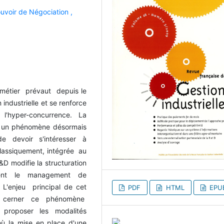
uvoir de Négociation ,
 métier prévaut depuis le
 industrielle et se renforce
l'hyper-concurrence. La
n : un phénomène désormais
e devoir s'intéresser à
classiquement, intégrée au
&D modifie la structuration
tement le management de
. L'enjeu principal de cet
PDF
HTML
EPU
à cerner ce phénomène
 proposer les modalités
'où la mise en place d'une