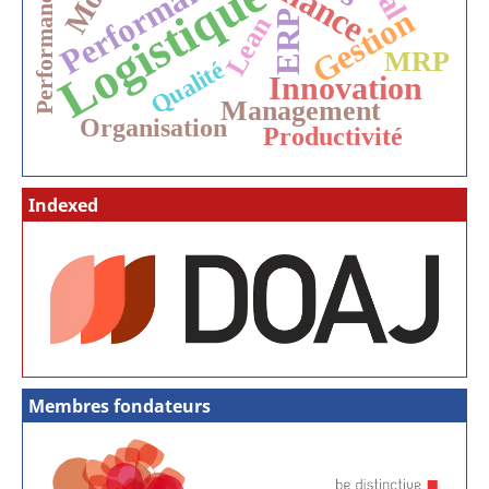
Performance
Logistique
Performances
Gestion
ERP
Lean
MRP
Qualité
Innovation
Management
Organisation
Productivité
Indexed
Membres fondateurs