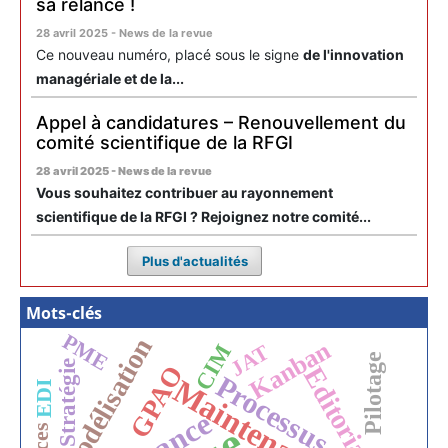
sa relance !
28 avril 2025 - News de la revue
Ce nouveau numéro, placé sous le signe
de l'innovation
managériale et de la...
Appel à candidatures – Renouvellement du
comité scientifique de la RFGI
28 avril 2025 - News de la revue
Vous souhaitez contribuer au rayonnement
scientifique de la RFGI ? Rejoignez notre comité...
Plus d'actualités
Mots-clés
PME
Modélisation
Kanban
CIM
JAT
Pilotage
Stratégie
GPAO
Editorial
Processus
Maintenance
EDI