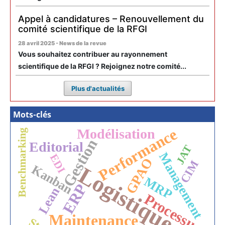
Appel à candidatures – Renouvellement du
comité scientifique de la RFGI
28 avril 2025 - News de la revue
Vous souhaitez contribuer au rayonnement
scientifique de la RFGI ? Rejoignez notre comité...
Plus d'actualités
Mots-clés
Performance
Modélisation
Benchmarking
Gestion
Editorial
JAT
Management
EDI
GPAO
CIM
Kanban
Logistique
MRP
ERP
Lean
Processus
Maintenance