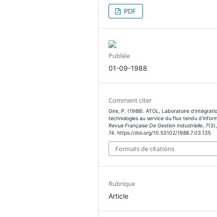
PDF
Publiée
01-09-1988
Comment citer
Gire, P. (1988). ATOL, Laboratoire d’intégrati
technologies au service du flux tendu d’inform
Revue Française De Gestion Industrielle
,
7
(3)
74. https://doi.org/10.53102/1988.7.03.135
Formats de citations
Rubrique
Article