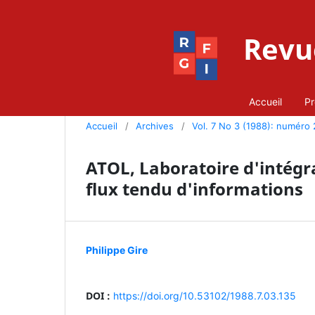
Revue
Accueil
Pr
Accueil
/
Archives
/
Vol. 7 No 3 (1988): numéro 
ATOL, Laboratoire d'intégr
flux tendu d'informations
Philippe Gire
DOI :
https://doi.org/10.53102/1988.7.03.135