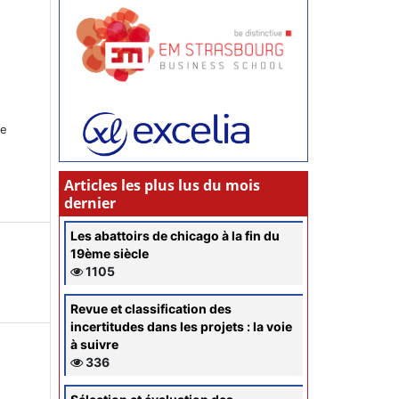
ce
s
Articles les plus lus du mois
dernier
Les abattoirs de chicago à la fin du
19ème siècle
1105
Revue et classification des
incertitudes dans les projets : la voie
à suivre
336