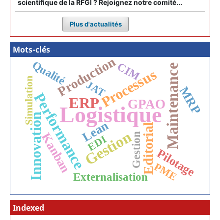
scientifique de la RFGI ? Rejoignez notre comité...
Plus d'actualités
Mots-clés
Production
Qualité
CIM
Maintenance
Processus
Simulation
JAT
MRP
Performance
ERP
GPAO
Logistique
Innovation
Lean
Editorial
Gestion
Kanban
Gestion
EDI
Pilotage
PME
Externalisation
Indexed