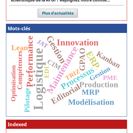
Plus d'actualités
Mots-clés
Gestion
Performance
Innovation
JAT
Lean
Maintenance
GPAO
Logistique
ERP
Kanban
Compétences
CIM
Processus
Gestion
Optimisation
EDI
TRIZ
PME
Production
Editorial
Pilotage
MRP
Modélisation
Indexed