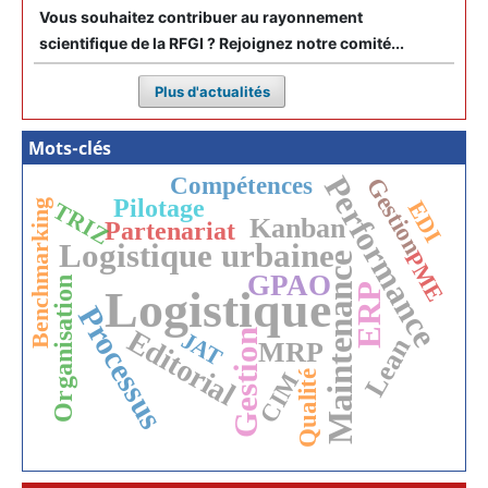
Vous souhaitez contribuer au rayonnement
scientifique de la RFGI ? Rejoignez notre comité...
Plus d'actualités
Mots-clés
Performance
Compétences
Gestion
Pilotage
EDI
Benchmarking
TRIZ
Kanban
Partenariat
Logistique urbaine
PME
Maintenance
GPAO
Organisation
ERP
Logistique
Processus
Editorial
Gestion
JAT
Lean
MRP
Qualité
CIM