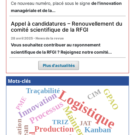
Ce nouveau numéro, placé sous le signe
de l'innovation
managériale et de la...
Appel à candidatures – Renouvellement du
comité scientifique de la RFGI
28 avril 2025 - News de la revue
Vous souhaitez contribuer au rayonnement
scientifique de la RFGI ? Rejoignez notre comité...
Plus d'actualités
Mots-clés
Traçabilité
Logistique
GPAO
CIM
Innovation
PME
Processus
Maintenance
TRIZ
JAT
Production
Lean
Kanban