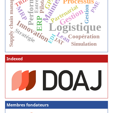
Maintenance
Performance
Supply chain management
Entreprise
Pilotage
TRIZ
Processus
PME
Partenariat
Gestion
MRP
Gestion
ERP
Innovation
Logistique
Stratégie
Lean
EDI
Coopération
JAT
Simulation
Indexed
Membres fondateurs