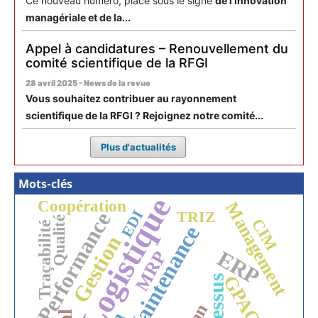
Ce nouveau numéro, placé sous le signe
de l'innovation
managériale et de la...
Appel à candidatures – Renouvellement du
comité scientifique de la RFGI
28 avril 2025 - News de la revue
Vous souhaitez contribuer au rayonnement
scientifique de la RFGI ? Rejoignez notre comité...
Plus d'actualités
Mots-clés
Logistique
Coopération
Management
EDI
Performance
TRIZ
Qualité
CIM
Traçabilité
Maintenance
Gestion
ERP
MRP
GPAO
Processus