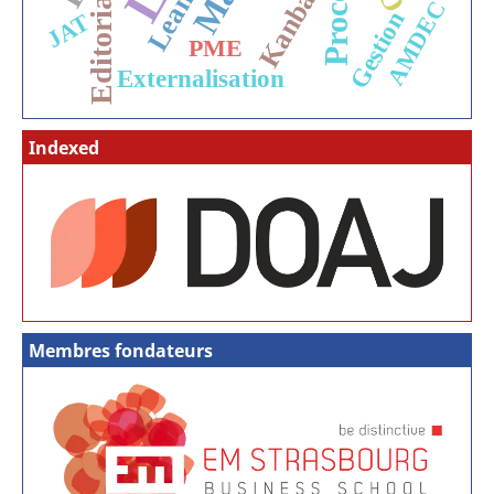
Kanban
Lean
Editorial
AMDEC
Gestion
JAT
PME
Externalisation
Indexed
Membres fondateurs