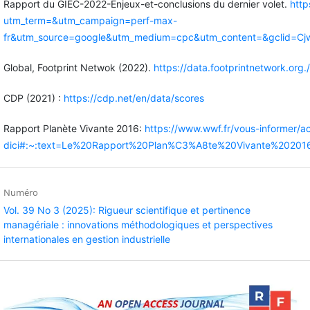
Rapport du GIEC-2022-Enjeux-et-conclusions du dernier volet.
http
utm_term=&utm_campaign=perf-max-
fr&utm_source=google&utm_medium=cpc&utm_content=&gclid=
Global, Footprint Netwok (2022).
https://data.footprintnetwork.org.
CDP (2021) :
https://cdp.net/en/data/scores
Rapport Planète Vivante 2016:
https://www.wwf.fr/vous-informer/ac
dici#:~:text=Le%20Rapport%20Plan%C3%A8te%20Vivante%20201
Numéro
Vol. 39 No 3 (2025): Rigueur scientifique et pertinence
managériale : innovations méthodologiques et perspectives
internationales en gestion industrielle