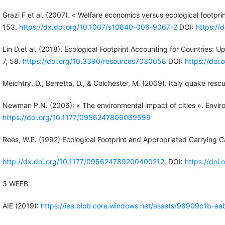
Grazi F et al. (2007). « Welfare economics versus ecological footpr
153.
https://dx.doi.org/10.1007/s10640-006-9067-2
DOI:
https://
Lin D.et al. (2018). Ecological Footprint Accounting for Countries: 
7, 58.
https://doi.org/10.3390/resources7030058
DOI:
https://doi
Meichtry, D., Berretta, D., & Colchester, M. (2009). Italy quake rescu
Newman P.N. (2006): « The environmental impact of cities ». Envir
https://doi.org/10.1177/0956247806069599
Rees, W.E. (1992) Ecological Footprint and Appropriated Carrying 
http://dx.doi.org/10.1177/095624789200400212
. DOI:
https://do
3 WEEB
AIE (2019):
https://iea.blob.core.windows.net/assets/98909c1b