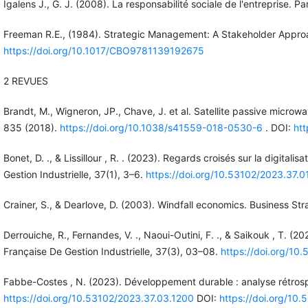
Igalens J., G. J. (2008). La responsabilité sociale de l'entreprise. Pa
Freeman R.E., (1984). Strategic Management: A Stakeholder Appro
https://doi.org/10.1017/CBO9781139192675
2 REVUES
Brandt, M., Wigneron, JP., Chave, J. et al. Satellite passive microw
835 (2018).
https://doi.org/10.1038/s41559-018-0530-6
. DOI:
ht
Bonet, D. ., & Lissillour , R. . (2023). Regards croisés sur la digit
Gestion Industrielle, 37(1), 3–6.
https://doi.org/10.53102/2023.37.0
Crainer, S., & Dearlove, D. (2003). Windfall economics. Business St
Derrouiche, R., Fernandes, V. ., Naoui-Outini, F. ., & Saikouk , T. (2
Française De Gestion Industrielle, 37(3), 03–08.
https://doi.org/10
Fabbe-Costes , N. (2023). Développement durable : analyse rétrospe
https://doi.org/10.53102/2023.37.03.1200
DOI:
https://doi.org/10