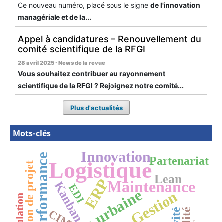
Ce nouveau numéro, placé sous le signe
de l'innovation
managériale et de la...
Appel à candidatures – Renouvellement du
comité scientifique de la RFGI
28 avril 2025 - News de la revue
Vous souhaitez contribuer au rayonnement
scientifique de la RFGI ? Rejoignez notre comité...
Plus d'actualités
Mots-clés
Innovation
Performance
Partenariat
Logistique
Gestion de projet
Lean
ERP
Maintenance
Kanban
EDI
Gestion
Simulation
CIM