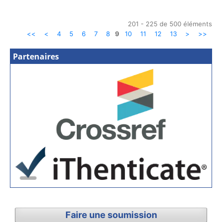
201 - 225 de 500 éléments
<<
<
4
5
6
7
8
9
10
11
12
13
>
>>
Partenaires
Faire une soumission