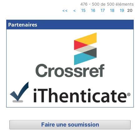
476 - 500 de 500 éléments
<<
<
15
16
17
18
19
20
Partenaires
Faire une soumission