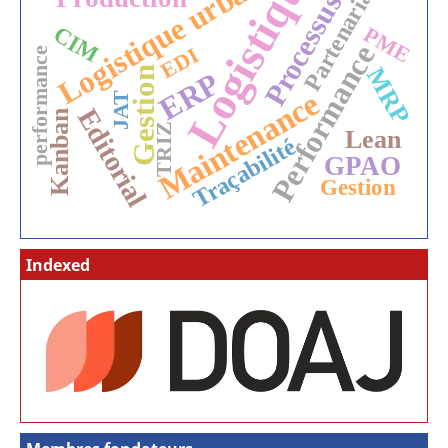
Logistique
Logistique urbaine
Partenariat
Processus
CIM
PME
Performance
EDI
performance
MRP
Gestion
ERP
Maintenance
JAT
Editorial
Kanban
TRIZ
Lean
Traçabilité
GPAO
Gestion
Indexed