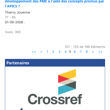
développement des PME à l'aide des concepts promus par
l'APICS ?
Thierry Jouenne
77 - 85
01-09-2008 .
Vues: 393
101 - 125 de 196 éléments
<<
<
1
2
3
4
5
6
7
8
>
>>
Partenaires