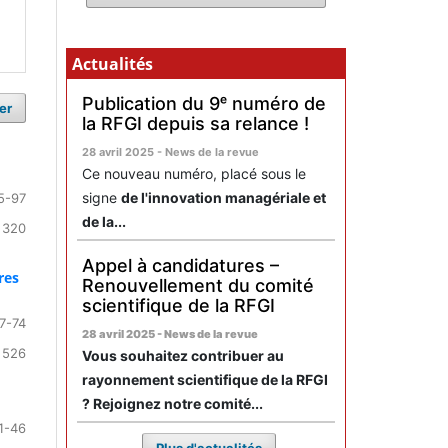
Actualités
Publication du 9ᵉ numéro de
er
la RFGI depuis sa relance !
28 avril 2025 - News de la revue
Ce nouveau numéro, placé sous le
signe
de l'innovation managériale et
5-97
de la...
 320
Appel à candidatures –
res
Renouvellement du comité
scientifique de la RFGI
7-74
28 avril 2025 - News de la revue
 526
Vous souhaitez contribuer au
rayonnement scientifique de la RFGI
? Rejoignez notre comité...
1-46
Plus d'actualités