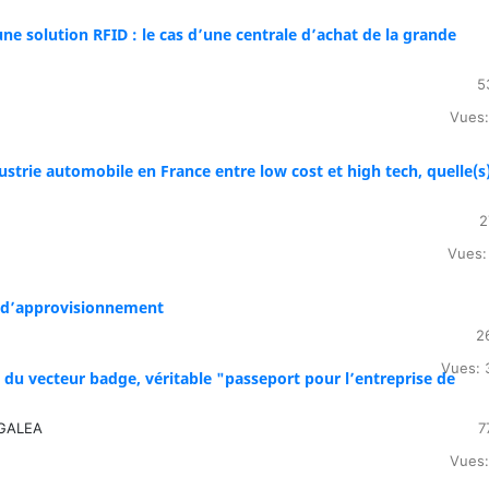
ne solution RFID : le cas d’une centrale d’achat de la grande
5
Vues:
dustrie automobile en France entre low cost et high tech, quelle(s
2
Vues:
e d’approvisionnement
2
Vues: 
as du vecteur badge, véritable "passeport pour l’entreprise de
 GALEA
7
Vues: