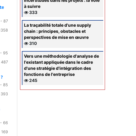
incertitudes dans les projets : la voie
à suivre
te
333
 - 87
La traçabilité totale d'une supply
1358
chain : principes, obstacles et
perspectives de mise en œuvre
310
 - 95
Vers une méthodologie d'analyse de
l'existant appliquée dans le cadre
 487
d'une stratégie d'intégration des
fonctions de l'entreprise
 ?
245
 - 85
 393
s
- 66
 169