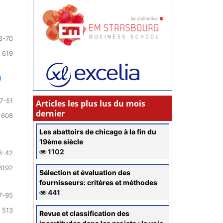
3-70
 619
)
7-51
Articles les plus lus du mois
dernier
 608
Les abattoirs de chicago à la fin du
19ème siècle
1102
6-42
3192
Sélection et évaluation des
fournisseurs: critères et méthodes
441
7-95
 513
Revue et classification des