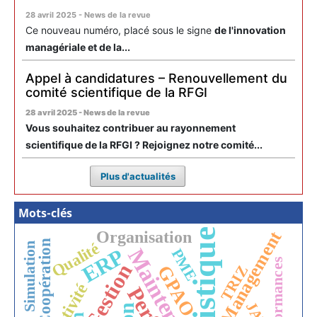
28 avril 2025 - News de la revue
Ce nouveau numéro, placé sous le signe
de l'innovation
managériale et de la...
Appel à candidatures – Renouvellement du
comité scientifique de la RFGI
28 avril 2025 - News de la revue
Vous souhaitez contribuer au rayonnement
scientifique de la RFGI ? Rejoignez notre comité...
Plus d'actualités
Mots-clés
Logistique
Organisation
Management
Coopération
Qualité
Simulation
ERP
Maintenance
PME
Performances
Gestion
TRIZ
GPAO
JAT