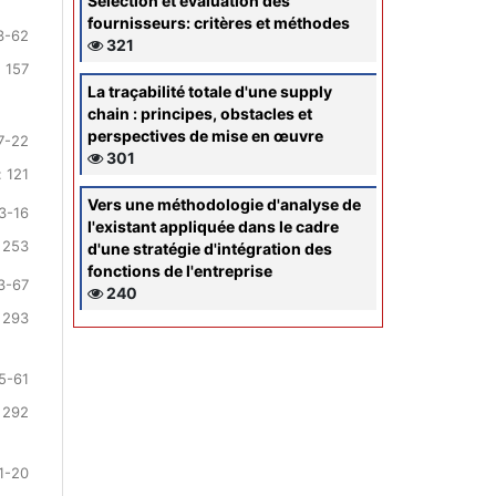
Sélection et évaluation des
fournisseurs: critères et méthodes
3-62
321
 157
La traçabilité totale d'une supply
chain : principes, obstacles et
perspectives de mise en œuvre
7-22
301
 121
Vers une méthodologie d'analyse de
3-16
l'existant appliquée dans le cadre
 253
d'une stratégie d'intégration des
fonctions de l'entreprise
3-67
240
 293
5-61
 292
1-20