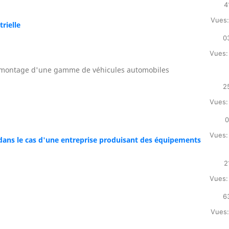
4
Vues:
rielle
0
Vues:
e-montage d'une gamme de véhicules automobiles
2
Vues:
0
Vues:
 dans le cas d'une entreprise produisant des équipements
2
Vues:
6
Vues: