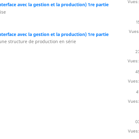
Vues:
nterface avec la gestion et la production) 1re partie
ise
1
Vues:
nterface avec la gestion et la production) 1re partie
une structure de production en série
2
Vues:
4
Vues:
4
Vues:
0
Vues: