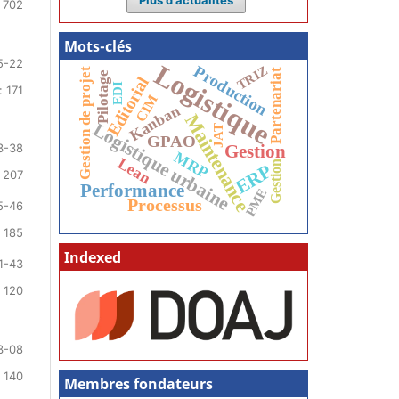
 702
Mots-clés
5-22
Logistique
Production
TRIZ
Gestion de projet
Partenariat
Pilotage
Editorial
EDI
 171
CIM
Kanban
Maintenance
Logistique urbaine
JAT
GPAO
Gestion
3-38
MRP
Lean
Gestion
ERP
 207
Performance
PME
Processus
5-46
 185
Indexed
1-43
 120
3-08
 140
Membres fondateurs