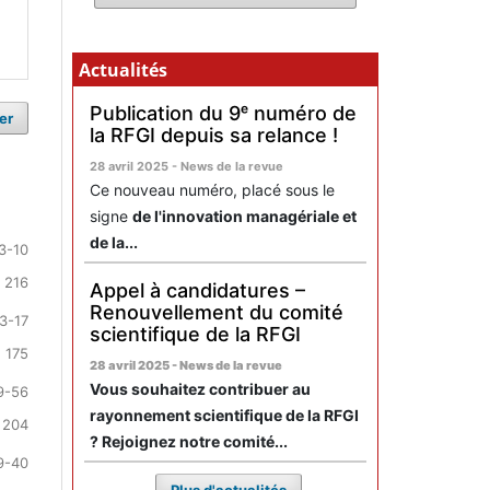
Actualités
Publication du 9ᵉ numéro de
er
la RFGI depuis sa relance !
28 avril 2025 - News de la revue
Ce nouveau numéro, placé sous le
signe
de l'innovation managériale et
de la...
3-10
 216
Appel à candidatures –
Renouvellement du comité
3-17
scientifique de la RFGI
 175
28 avril 2025 - News de la revue
Vous souhaitez contribuer au
9-56
rayonnement scientifique de la RFGI
 204
? Rejoignez notre comité...
9-40
Plus d'actualités