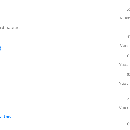
5
Vues:
ordinateurs
1
Vues:
)
0
Vues:
6
Vues:
4
Vues:
s-Unis
0