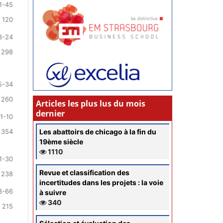
1-45
 120
3-24
 298
5-34
 260
Articles les plus lus du mois
dernier
1-10
Les abattoirs de chicago à la fin du
 354
19ème siècle
1110
1-30
Revue et classification des
 238
incertitudes dans les projets : la voie
3-66
à suivre
340
 215