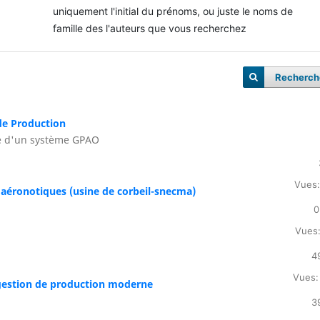
uniquement l'initial du prénoms, ou juste le noms de
famille des l'auteurs que vous recherchez
Recherch
de Production
ce d'un système GPAO
Vues:
s aéronotiques (usine de corbeil-snecma)
0
Vues:
4
Vues:
a gestion de production moderne
3