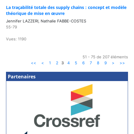
La traçabilité totale des supply chains : concept et modèle
théorique de mise en œuvre
Jennifer LAZZERI, Nathalie FABBE-COSTES
55-79
Vues: 1190
51 - 75 de 207 éléments
<<
<
1
2
3
4
5
6
7
8
9
>
>>
Partenaires