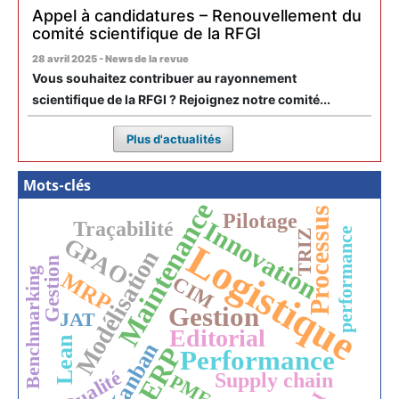
Appel à candidatures – Renouvellement du
comité scientifique de la RFGI
28 avril 2025 - News de la revue
Vous souhaitez contribuer au rayonnement
scientifique de la RFGI ? Rejoignez notre comité...
Plus d'actualités
Mots-clés
Maintenance
Processus
Pilotage
Innovation
Traçabilité
performance
TRIZ
GPAO
Logistique
Modélisation
Gestion
Benchmarking
MRP
CIM
Gestion
JAT
Editorial
Lean
Kanban
ERP
Performance
Qualité
Supply chain
PME