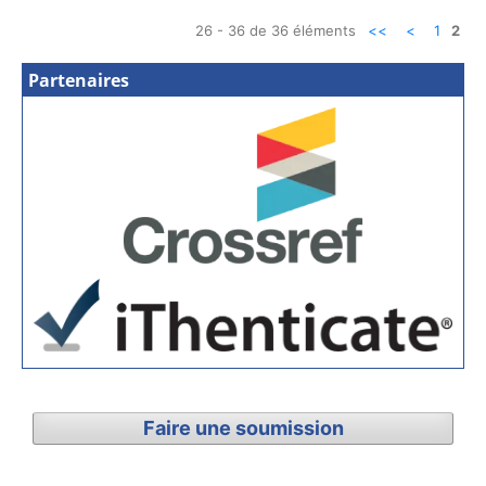
26 - 36 de 36 éléments
<<
<
1
2
Partenaires
Faire une soumission