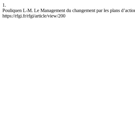
1.
Pouliquen L-M. Le Management du changement par les plans d’action. 
https://rfgi.fr/rfgi/article/view/200