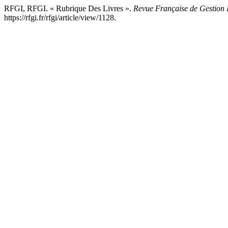
RFGI, RFGI. « Rubrique Des Livres ».
Revue Française de Gestion I
https://rfgi.fr/rfgi/article/view/1128.