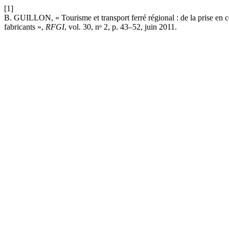
[1]
B. GUILLON, « Tourisme et transport ferré régional : de la prise en 
fabricants »,
RFGI
, vol. 30, nᵒ 2, p. 43–52, juin 2011.