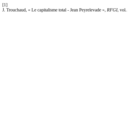
[1]
J. Trouchaud, « Le capitalisme total - Jean Peyrelevade »,
RFGI
, vol.