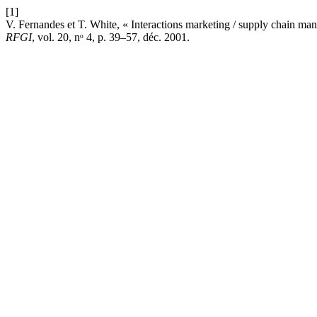
[1]
V. Fernandes et T. White, « Interactions marketing / supply chain mana
RFGI
, vol. 20, nᵒ 4, p. 39–57, déc. 2001.