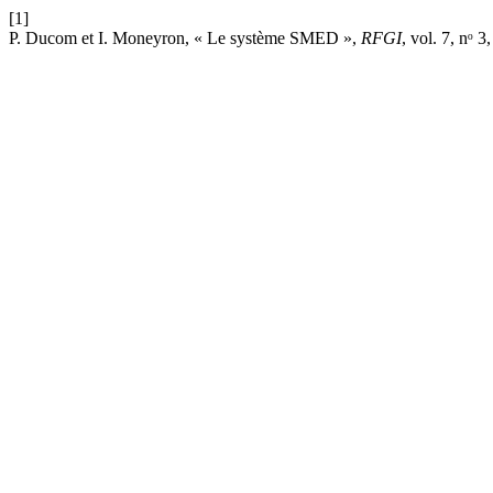
[1]
P. Ducom et I. Moneyron, « Le système SMED »,
RFGI
, vol. 7, nᵒ 3