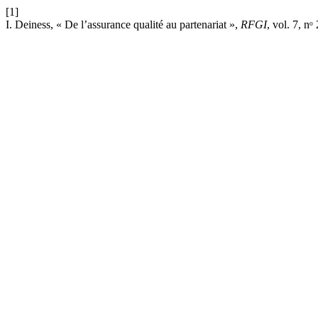
[1]
I. Deiness, « De l’assurance qualité au partenariat »,
RFGI
, vol. 7, nᵒ